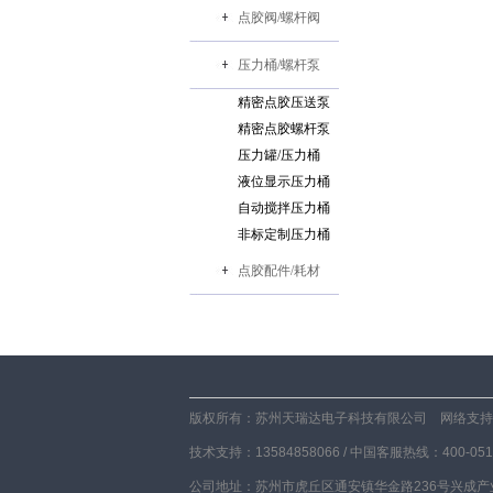
点胶阀/螺杆阀
压力桶/螺杆泵
精密点胶压送泵
精密点胶螺杆泵
压力罐/压力桶
液位显示压力桶
自动搅拌压力桶
非标定制压力桶
点胶配件/耗材
版权所有：苏州天瑞达电子科技有限公司 网络支持
技术支持：13584858066 / 中国客服热线：400-0512
公司地址：苏州市虎丘区通安镇华金路236号兴成产